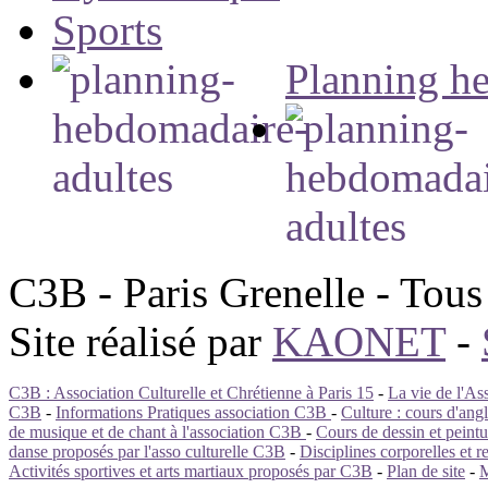
Sports
Planning h
C3B - Paris Grenelle - Tous 
Site réalisé par
KAONET
-
C3B : Association Culturelle et Chrétienne à Paris 15
-
La vie de l'Ass
C3B
-
Informations Pratiques association C3B
-
Culture : cours d'ang
de musique et de chant à l'association C3B
-
Cours de dessin et pein
danse proposés par l'asso culturelle C3B
-
Disciplines corporelles et r
Activités sportives et arts martiaux proposés par C3B
-
Plan de site
-
M