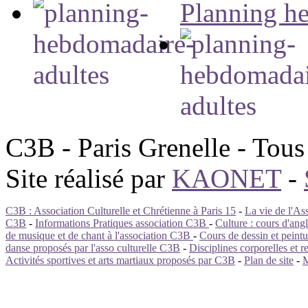
Planning h
C3B - Paris Grenelle - Tous 
Site réalisé par
KAONET
-
C3B : Association Culturelle et Chrétienne à Paris 15
-
La vie de l'Ass
C3B
-
Informations Pratiques association C3B
-
Culture : cours d'ang
de musique et de chant à l'association C3B
-
Cours de dessin et pein
danse proposés par l'asso culturelle C3B
-
Disciplines corporelles et r
Activités sportives et arts martiaux proposés par C3B
-
Plan de site
-
M